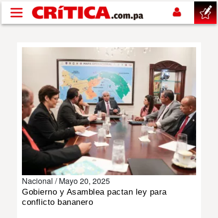
Pasar al contenido principal
buscar
SUCESOS
NACIONAL
POLÍTICA
SHOW
Nacional /
Mayo 20, 2025
DEPORTES
Gobierno y Asamblea pactan ley para
conflicto bananero
MUNDO