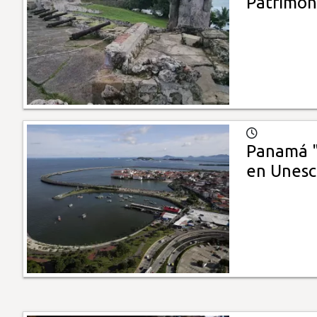
Patrimon
Panamá "o
en Unes