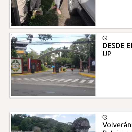
DESDE E
UP
Volverán 