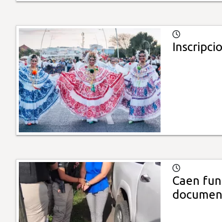
Inscripci
Caen func
documen