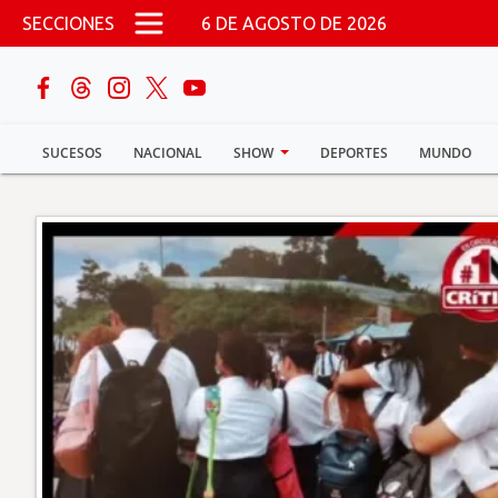
Pasar al contenido principal
SECCIONES
6 DE AGOSTO DE 2026
buscar
SUCESOS
NACIONAL
SHOW
DEPORTES
MUNDO
Sucesos
Nacional
Política
Show
Deportes
Mundo