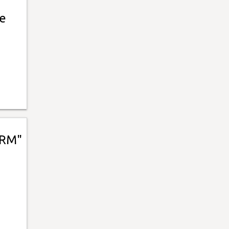
de
"RM"