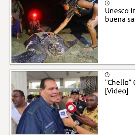
Unesco i
buena sa
"Chello" 
[Video]