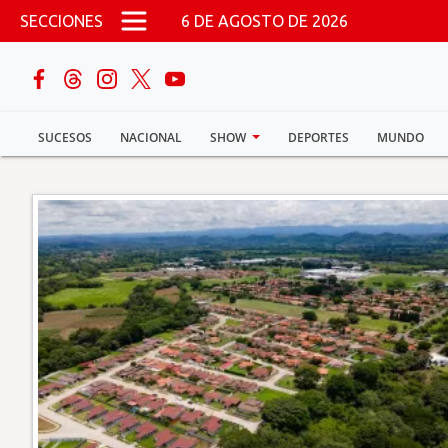
Pasar al contenido principal
SECCIONES
6 DE AGOSTO DE 2026
buscar
SUCESOS
NACIONAL
SHOW
DEPORTES
MUNDO
Sucesos
Nacional
Política
Show
Deportes
Mundo