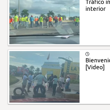
Tráfico i
interior
Bienvenid
[Video]