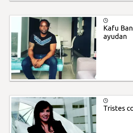
Kafu Bant
ayudan
Tristes c