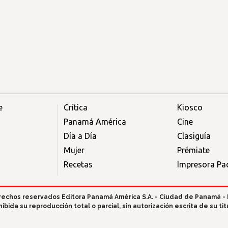
e
Crítica
Kiosco
Panamá América
Cine
Día a Día
Clasiguía
Mujer
Prémiate
Recetas
Impresora Pac
rechos reservados Editora Panamá América S.A. - Ciudad de Panamá -
hibida su reproducción total o parcial, sin autorización escrita de su titu