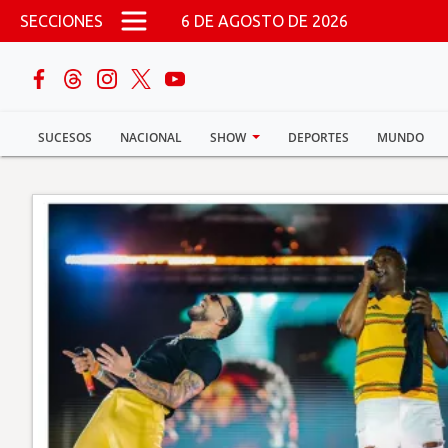
Pasar al contenido principal
SECCIONES
6 DE AGOSTO DE 2026
buscar
SUCESOS
NACIONAL
SHOW
DEPORTES
MUNDO
Sucesos
Nacional
Política
Show
Deportes
Mundo