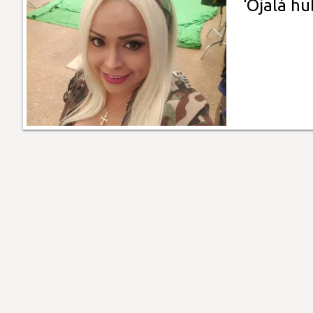
‘Ojalá h