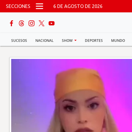
Pasar al contenido principal
SECCIONES
6 DE AGOSTO DE 2026
buscar
SUCESOS
NACIONAL
SHOW
DEPORTES
MUNDO
Sucesos
Nacional
Política
Show
Deportes
Mundo