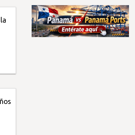
la
eños