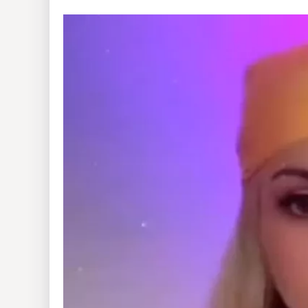
Insólitas
Multimedia
Impreso