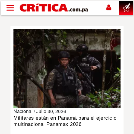
Pasar al contenido principal
buscar
SUCESOS
NACIONAL
POLÍTICA
SHOW
Nacional /
Julio 30, 2026
DEPORTES
Militares están en Panamá para el ejercicio
multinacional Panamax 2026
MUNDO