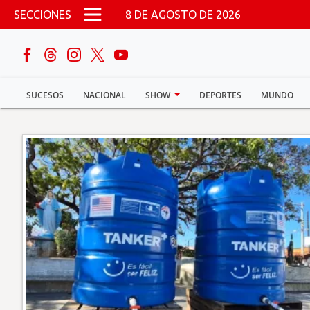
Pasar al contenido principal
SECCIONES
8 DE AGOSTO DE 2026
buscar
SUCESOS
NACIONAL
SHOW
DEPORTES
MUNDO
Sucesos
Nacional
Política
Show
Deportes
Mundo