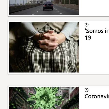
'Somos i
19
Coronavir