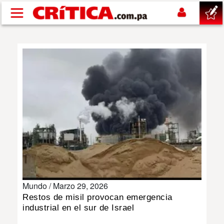
Pasar al contenido principal
buscar
SUCESOS
NACIONAL
POLÍTICA
SHOW
Mundo /
Marzo 29, 2026
DEPORTES
Restos de misil provocan emergencia
industrial en el sur de Israel
MUNDIAL 2026