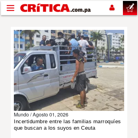
Pasar al contenido principal
buscar
SUCESOS
NACIONAL
POLÍTICA
SHOW
Mundo /
Agosto 01, 2026
DEPORTES
Incertidumbre entre las familias marroquíes
que buscan a los suyos en Ceuta
MUNDO