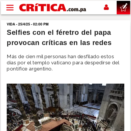
Pasar al contenido principal
VIDA - 25/4/25 - 02:00 PM
buscar
Selfies con el féretro del papa
provocan críticas en las redes
SUCESOS
Más de cien mil personas han desfilado estos
NACIONAL
días por el templo vaticano para despedirse del
pontífice argentino.
POLÍTICA
SHOW
DEPORTES
MUNDO