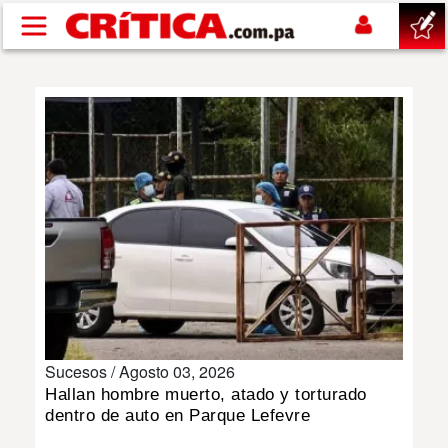
Pasar al contenido principal
buscar
SUCESOS
NACIONAL
POLÍTICA
SHOW
Sucesos /
Agosto 03, 2026
DEPORTES
Hallan hombre muerto, atado y torturado
dentro de auto en Parque Lefevre
MUNDO