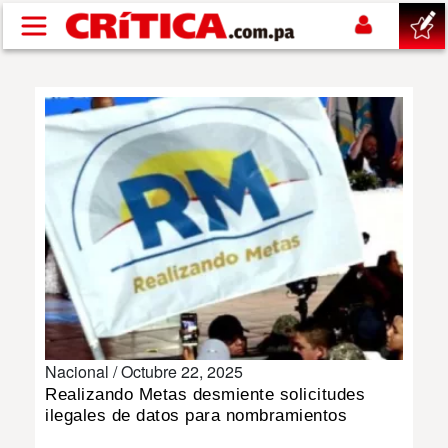
Pasar al contenido principal
buscar
SUCESOS
NACIONAL
POLÍTICA
SHOW
Nacional /
Octubre 22, 2025
DEPORTES
Realizando Metas desmiente solicitudes
ilegales de datos para nombramientos
MUNDO