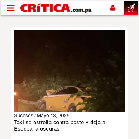
Pasar al contenido principal
buscar
SUCESOS
NACIONAL
POLÍTICA
SHOW
Sucesos /
Mayo 18, 2025
DEPORTES
Taxi se estrella contra poste y deja a
Escobal a oscuras
MUNDO