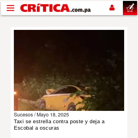
Pasar al contenido principal
buscar
SUCESOS
NACIONAL
POLÍTICA
SHOW
Sucesos /
Mayo 18, 2025
DEPORTES
Taxi se estrella contra poste y deja a
Escobal a oscuras
MUNDO