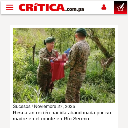
Pasar al contenido principal
buscar
SUCESOS
NACIONAL
POLÍTICA
SHOW
Sucesos /
Noviembre 27, 2025
DEPORTES
Rescatan recién nacida abandonada por su
madre en el monte en Río Sereno
MUNDO