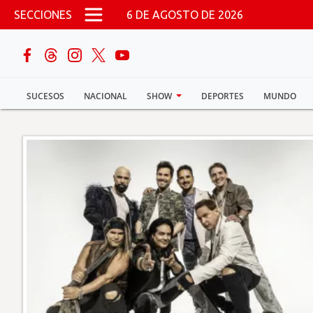
Pasar al contenido principal
SECCIONES
6 DE AGOSTO DE 2026
buscar
SUCESOS
NACIONAL
SHOW
DEPORTES
MUNDO
Sucesos
Nacional
Política
Show
Deportes
Mundo