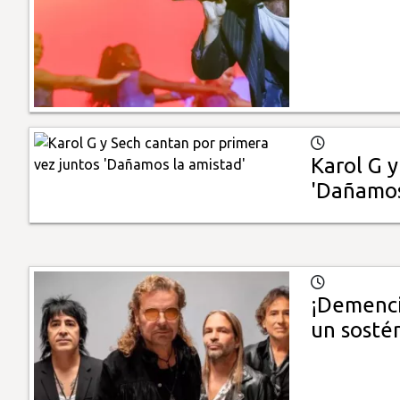
Karol G y
'Dañamos
¡Demenci
un sosté