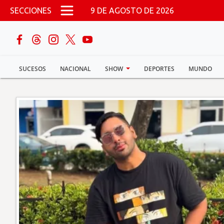
Pasar al contenido principal
SECCIONES
9 DE AGOSTO DE 2026
buscar
SUCESOS
NACIONAL
SHOW
DEPORTES
MUNDO
Sucesos
Nacional
Política
Show
Deportes
Mundo