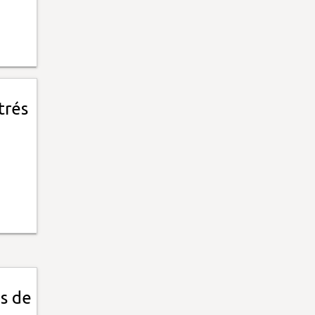
trés
as de