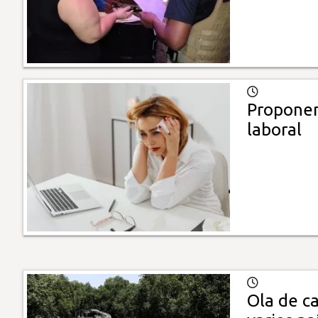
Proponen
laboral
Ola de ca