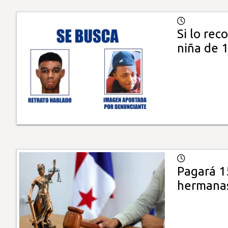
Si lo rec
niña de 
Pagará 1
hermana