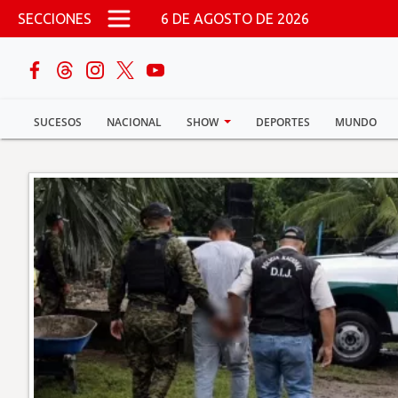
Pasar al contenido principal
SECCIONES
6 DE AGOSTO DE 2026
buscar
SUCESOS
NACIONAL
SHOW
DEPORTES
MUNDO
Sucesos
Nacional
Política
Show
Deportes
Mundo