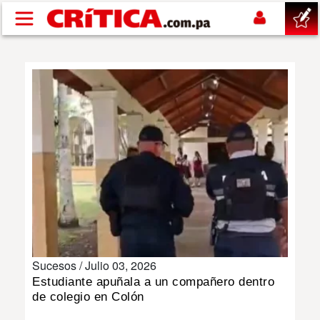
Pasar al contenido principal
buscar
SUCESOS
NACIONAL
POLÍTICA
SHOW
Sucesos /
Julio 03, 2026
DEPORTES
Estudiante apuñala a un compañero dentro
de colegio en Colón
MUNDO