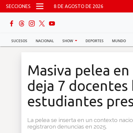
Pasar al contenido principal
SECCIONES
8 DE AGOSTO DE 2026
buscar
SUCESOS
NACIONAL
SHOW
DEPORTES
MUNDO
Sucesos
Nacional
Masiva pelea en 
Política
deja 7 docentes 
Show
estudiantes pre
Deportes
La pelea se inserta en un contexto nacio
registraron denuncias en 2025.
Mundo