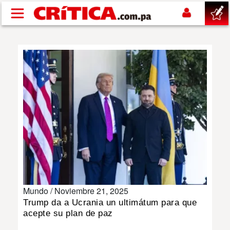
Pasar al contenido principal
buscar
SUCESOS
NACIONAL
POLÍTICA
SHOW
Mundo /
Noviembre 21, 2025
DEPORTES
Trump da a Ucrania un ultimátum para que
acepte su plan de paz
MUNDO