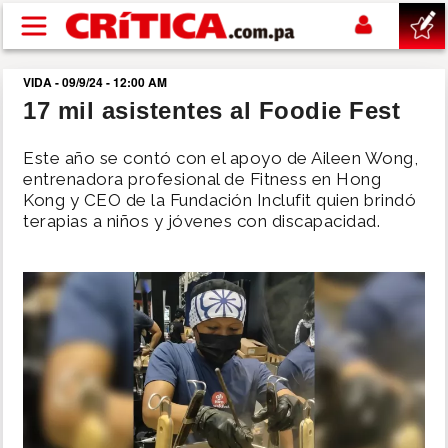
Pasar al contenido principal
VIDA - 09/9/24 - 12:00 AM
buscar
17 mil asistentes al Foodie Fest
SUCESOS
Este año se contó con el apoyo de Aileen Wong,
entrenadora profesional de Fitness en Hong
Kong y CEO de la Fundación Inclufit quien brindó
NACIONAL
terapias a niños y jóvenes con discapacidad.
POLÍTICA
SHOW
DEPORTES
MUNDO