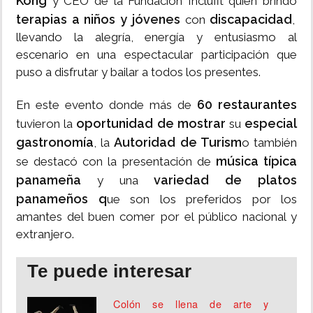
Kong
y CEO de la Fundación Inclufit quien brindó
terapias a niños y jóvenes
discapacidad
con
,
llevando la alegría, energía y entusiasmo al
escenario en una espectacular participación que
puso a disfrutar y bailar a todos los presentes.
60 restaurantes
En este evento donde más de
oportunidad de mostrar
especial
tuvieron la
su
gastronomía
Autoridad de Turism
, la
o también
música típica
se destacó con la presentación de
panameña
variedad de platos
y una
panameños q
ue son los preferidos por los
amantes del buen comer por el público nacional y
extranjero.
Te puede interesar
Colón se llena de arte y