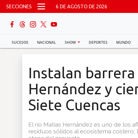
Pasar al contenido principal
SECCIONES
6 DE AGOSTO DE 2026
buscar
SUCESOS
NACIONAL
SHOW
DEPORTES
MUNDO
Sucesos
Nacional
Instalan barrera
Política
Hernández y cie
Show
Siete Cuencas
Deportes
El río Matías Hernández es uno de los 
residuos sólidos al ecosistema costero, 
Mundo
etapa del proyecto.