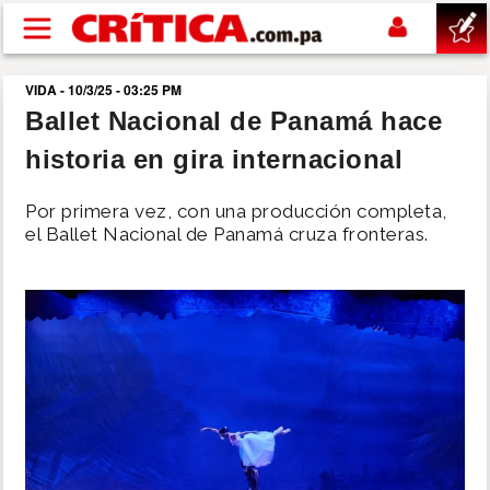
Pasar al contenido principal
VIDA - 10/3/25 - 03:25 PM
buscar
Ballet Nacional de Panamá hace
historia en gira internacional
SUCESOS
Por primera vez, con una producción completa,
NACIONAL
el Ballet Nacional de Panamá cruza fronteras.
POLÍTICA
SHOW
DEPORTES
MUNDO