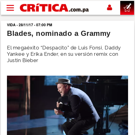
Pasar al contenido principal
VIDA - 28/11/17 - 07:00 PM
buscar
Blades, nominado a Grammy
SUCESOS
El megaéxito “Despacito” de Luis Fonsi, Daddy
Yankee y Erika Ender, en su versión remix con
Justin Bieber
NACIONAL
POLÍTICA
SHOW
DEPORTES
MUNDO