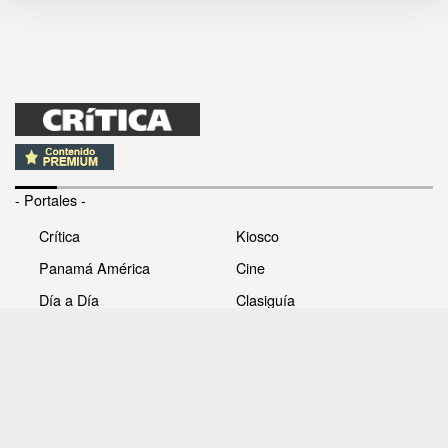
- Portales -
Crítica
Kiosco
Panamá América
Cine
Día a Día
Clasiguía
Mujer
Prémiate
Recetas
Impresora Pacífico
- Redes sociales -