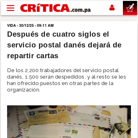
Pasar al contenido principal
VIDA - 30/12/25 - 09:11 AM
buscar
Después de cuatro siglos el
servicio postal danés dejará de
SUCESOS
repartir cartas
NACIONAL
De los 2,200 trabajadores del servicio postal
danés, 1,500 serán despedidos, y al resto se les
POLÍTICA
han ofrecido puestos en otras partes de la
organización.
SHOW
DEPORTES
MUNDO