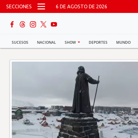
Pasar al contenido principal
SECCIONES
6 DE AGOSTO DE 2026
buscar
SUCESOS
NACIONAL
SHOW
DEPORTES
MUNDO
Sucesos
Nacional
Política
Show
Deportes
Mundo