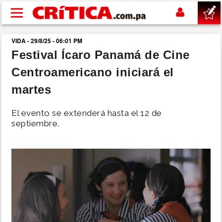
Pasar al contenido principal
VIDA - 29/8/25 - 06:01 PM
buscar
Festival Ícaro Panamá de Cine
Centroamericano iniciará el
SUCESOS
martes
NACIONAL
El evento se extenderá hasta el 12 de
septiembre.
POLÍTICA
SHOW
DEPORTES
MUNDO