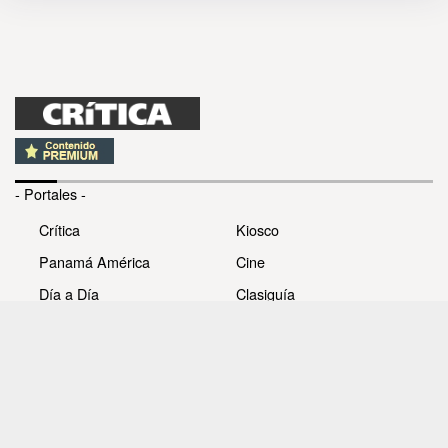
- Portales -
Crítica
Kiosco
Panamá América
Cine
Día a Día
Clasiguía
Mujer
Prémiate
Recetas
Impresora Pacífico
- Redes sociales -