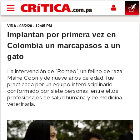
Pasar al contenido principal
VIDA - 08/2/20 - 12:45 PM
buscar
Implantan por primera vez en
Colombia un marcapasos a un
SUCESOS
gato
NACIONAL
La intervención de "Romeo", un felino de raza
Maine Coon y de nueve años de edad, fue
POLÍTICA
practicada por un equipo interdisciplinario
conformado por siete personas, entre ellos
profesionales de salud humana y de medicina
SHOW
veterinaria.
DEPORTES
MUNDO