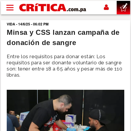
Pasar al contenido principal
VIDA - 14/6/25 - 06:02 PM
buscar
Minsa y CSS lanzan campaña de
donación de sangre
SUCESOS
Entre los requisitos para donar están: Los
NACIONAL
requisitos para ser donante voluntario de sangre
son: tener entre 18 a 65 años y pesar más de 110
libras.
POLÍTICA
SHOW
DEPORTES
MUNDO