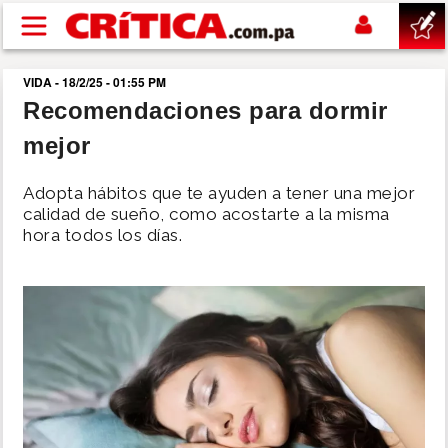
Pasar al contenido principal
VIDA - 18/2/25 - 01:55 PM
buscar
Recomendaciones para dormir
mejor
SUCESOS
Adopta hábitos que te ayuden a tener una mejor
NACIONAL
calidad de sueño, como acostarte a la misma
hora todos los días.
POLÍTICA
SHOW
DEPORTES
MUNDO