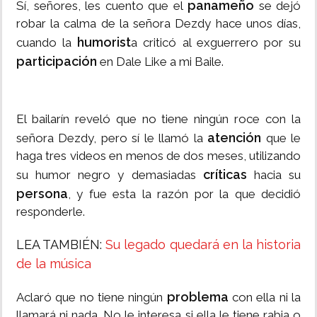
panameño
Sí, señores, les cuento que el
se dejó
robar la calma de la señora Dezdy hace unos días,
humorist
cuando la
a criticó al exguerrero por su
participación
en Dale Like a mi Baile.
El bailarín reveló que no tiene ningún roce con la
atención
señora Dezdy, pero sí le llamó la
que le
haga tres videos en menos de dos meses, utilizando
críticas
su humor negro y demasiadas
hacia su
persona
, y fue esta la razón por la que decidió
responderle.
LEA TAMBIÉN:
Su legado quedará en la historia
de la música
problema
Aclaró que no tiene ningún
con ella ni la
llamará ni nada. No le interesa si ella le tiene rabia o