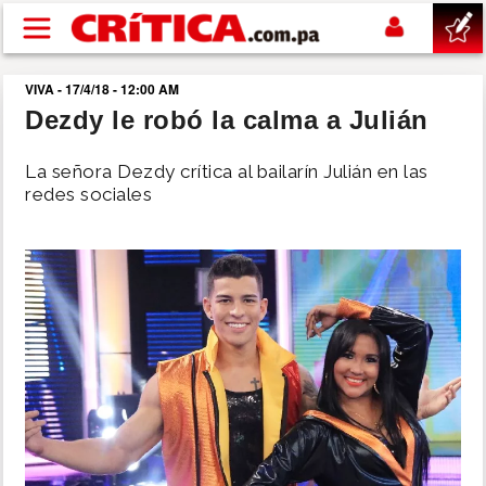
Pasar al contenido principal
VIVA - 17/4/18 - 12:00 AM
buscar
Dezdy le robó la calma a Julián
SUCESOS
La señora Dezdy crítica al bailarín Julián en las
redes sociales
NACIONAL
POLÍTICA
SHOW
DEPORTES
MUNDO