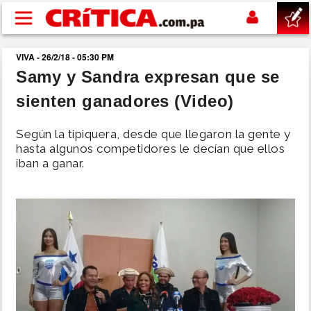
Pasar al contenido principal
VIVA - 26/2/18 - 05:30 PM
buscar
Samy y Sandra expresan que se
sienten ganadores (Video)
SUCESOS
Según la tipiquera, desde que llegaron la gente y
NACIONAL
hasta algunos competidores le decían que ellos
iban a ganar.
POLÍTICA
SHOW
DEPORTES
MUNDO