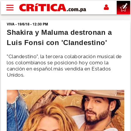
Pasar al contenido principal
VIVA - 19/6/18 - 12:30 PM
buscar
Shakira y Maluma destronan a
Luis Fonsi con 'Clandestino'
SUCESOS
"Clandestino", la tercera colaboración musical de
NACIONAL
los colombianos se posicionó hoy como la
canción en español más vendida en Estados
Unidos.
POLÍTICA
SHOW
DEPORTES
MUNDO