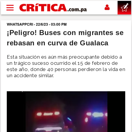
Pasar al contenido principal
WHATSAPPCRI - 22/6/23 - 03:00 PM
buscar
¡Peligro! Buses con migrantes se
rebasan en curva de Gualaca
SUCESOS
Esta situación es aún más preocupante debido a
NACIONAL
un trágico suceso ocurrido el 15 de febrero de
este año, donde 40 personas perdieron la vida en
un accidente similar.
POLÍTICA
SHOW
DEPORTES
MUNDO