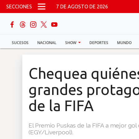
Pasar al contenido principal
SECCIONES
7 DE AGOSTO DE 2026
buscar
SUCESOS
NACIONAL
SHOW
DEPORTES
MUNDO
Sucesos
Nacional
Chequea quiénes
Política
grandes protagon
Show
de la FIFA
Deportes
El Premio Puskas de la FIFA a mejor go
(EGY/Liverpool).
Mundo