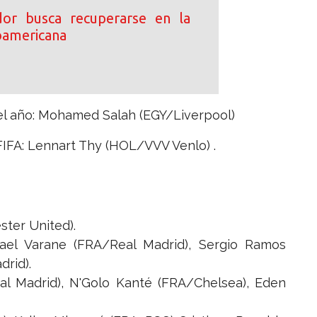
or busca recuperarse en la
oamericana
del año: Mohamed Salah (EGY/Liverpool)
a FIFA: Lennart Thy (HOL/VVV Venlo) .
ter United).
el Varane (FRA/Real Madrid), Sergio Ramos
rid).
 Madrid), N'Golo Kanté (FRA/Chelsea), Eden