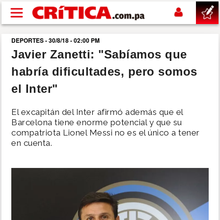
Pasar al contenido principal
DEPORTES - 30/8/18 - 02:00 PM
buscar
Javier Zanetti: "Sabíamos que
habría dificultades, pero somos
SUCESOS
el Inter"
NACIONAL
El excapitán del Inter afirmó además que el
Barcelona tiene enorme potencial y que su
POLÍTICA
compatriota Lionel Messi no es el único a tener
en cuenta.
SHOW
DEPORTES
MUNDO