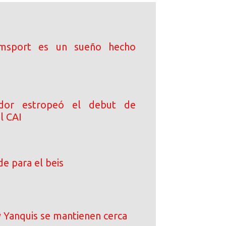
iamsport es un sueño hecho
dor estropeó el debut de
l CAI
e para el beis
 Yanquis se mantienen cerca