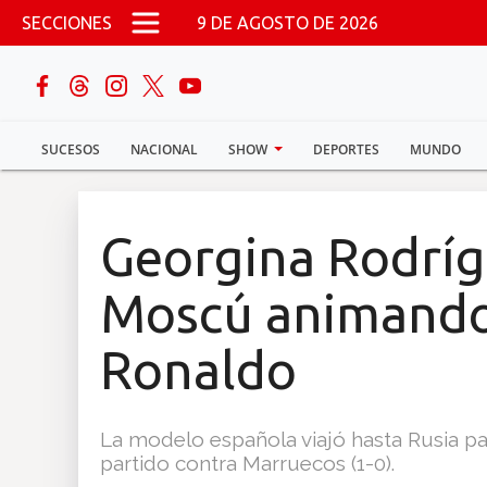
Pasar al contenido principal
SECCIONES
9 DE AGOSTO DE 2026
buscar
SUCESOS
NACIONAL
SHOW
DEPORTES
MUNDO
Sucesos
Nacional
Georgina Rodríg
Política
Moscú animando 
Show
Ronaldo
Deportes
La modelo española viajó hasta Rusia pa
partido contra Marruecos (1-0).
Mundo