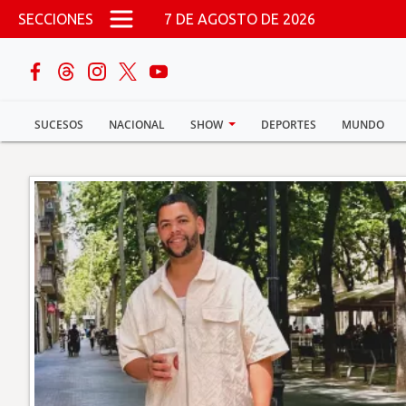
Pasar al contenido principal
SECCIONES
7 DE AGOSTO DE 2026
buscar
SUCESOS
NACIONAL
SHOW
DEPORTES
MUNDO
Sucesos
Nacional
Política
Show
Deportes
Mundo