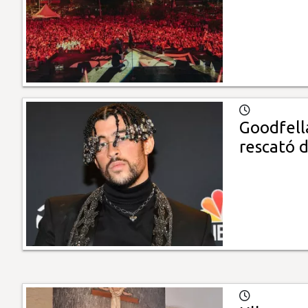
Goodfella
rescató d