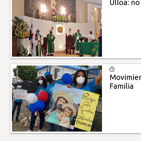
Ulloa: no
Movimient
Familia