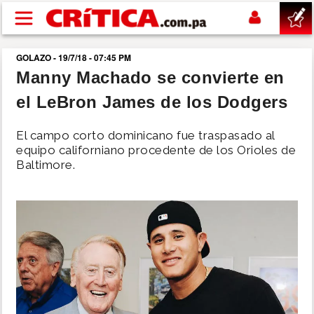
Pasar al contenido principal
GOLAZO - 19/7/18 - 07:45 PM
buscar
Manny Machado se convierte en
el LeBron James de los Dodgers
SUCESOS
El campo corto dominicano fue traspasado al
NACIONAL
equipo californiano procedente de los Orioles de
Baltimore.
POLÍTICA
SHOW
DEPORTES
MUNDO