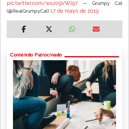
pic.twitter.com/ws209VWl97
— Grumpy Cat
17 de mayo de 2019
(@RealGrumpyCat)
Contenido Patrocinado