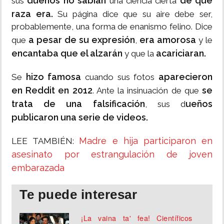
dueños no sabían
de qué
sus
una ciencia cierta
raza era.
Su página dice que su aire debe ser,
probablemente, una forma de enanismo felino. Dice
a pesar de su expresión
era amorosa
que
,
y le
encantaba que el alzarán
acariciaran.
y que la
hizo famosa
aparecieron
Se
cuando sus fotos
en Reddit en 2012
se
. Ante la insinuación de que
trata de una falsificación
ueños
, sus d
publicaron una serie de videos.
Madre e hija participaron en
LEE TAMBIÉN:
asesinato por estrangulación de joven
embarazada
Te puede interesar
¡La vaina ta' fea! Científicos