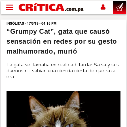
Pasar al contenido principal
INSÓLITAS - 17/5/19 - 04:15 PM
buscar
“Grumpy Cat”, gata que causó
sensación en redes por su gesto
SUCESOS
malhumorado, murió
NACIONAL
La gata se llamaba en realidad Tardar Salsa y sus
dueños no sabían una ciencia cierta de qué raza
POLÍTICA
era.
SHOW
DEPORTES
MUNDO