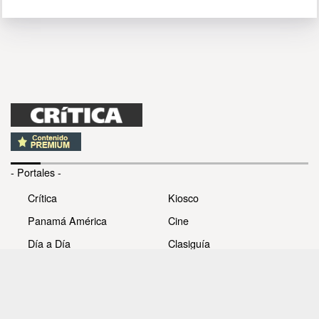
- Portales -
Crítica
Kiosco
Panamá América
Cine
Día a Día
Clasiguía
Mujer
Prémiate
Recetas
Impresora Pacífico