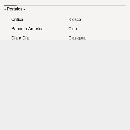
- Portales -
Crítica
Kiosco
Panamá América
Cine
Día a Día
Clasiguía
Mujer
Prémiate
Recetas
Impresora Pacífico
- Redes sociales -
Noticias
Whatsappcri
Videos
Galerías
Todos los derechos reservados Editora Panamá América
S.A. - Ciudad de Panamá - Panamá 2026.
Prohibida su reproducción total o parcial, sin autorización
escrita de su titular.