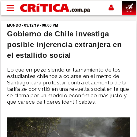
Pasar al contenido principal
MUNDO - 03/12/19 - 08:00 PM
buscar
Gobierno de Chile investiga
posible injerencia extranjera en
SUCESOS
el estallido social
NACIONAL
Lo que empezó siendo un llamamiento de los
estudiantes chilenos a colarse en el metro de
POLÍTICA
Santiago para protestar contra el aumento de la
tarifa se convirtió en una revuelta social en la que
se clama por un modelo económico más justo y
SHOW
que carece de líderes identificables.
DEPORTES
MUNDO