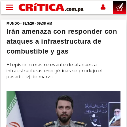
Pasar al contenido principal
MUNDO - 18/3/26 - 09:38 AM
buscar
Irán amenaza con responder con
ataques a infraestructura de
SUCESOS
combustible y gas
NACIONAL
El episodio más relevante de ataques a
infraestructuras energéticas se produjo el
POLÍTICA
pasado 14 de marzo.
SHOW
DEPORTES
MUNDO