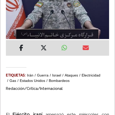
INSÓLITAS
MULTIMEDIA
IMPRESO
ETIQUETAS:
Irán
Guerra
Israel
Ataques
Electricidad
Gas
Estados Unidos
Bombardeos
Redacción/Crítica/Internacional
Ejército iraní
El
amenazó este miércoles con