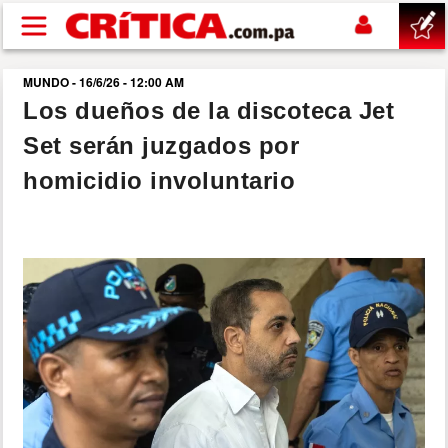
Pasar al contenido principal
MUNDO - 16/6/26 - 12:00 AM
buscar
Los dueños de la discoteca Jet
Set serán juzgados por
SUCESOS
homicidio involuntario
NACIONAL
POLÍTICA
SHOW
DEPORTES
MUNDO