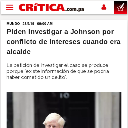
Pasar al contenido principal
MUNDO - 28/9/19 - 09:00 AM
buscar
Piden investigar a Johnson por
conflicto de intereses cuando era
SUCESOS
alcalde
NACIONAL
La petición de investigar el caso se produce
porque "existe información de que se podría
POLÍTICA
haber cometido un delito".
SHOW
DEPORTES
MUNDO