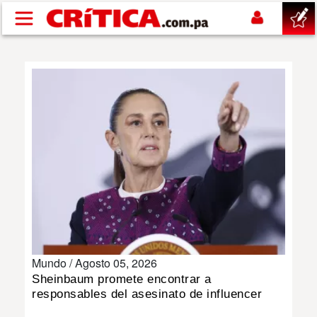
Pasar al contenido principal
buscar
SUCESOS
NACIONAL
POLÍTICA
SHOW
Mundo /
Agosto 05, 2026
DEPORTES
Sheinbaum promete encontrar a
responsables del asesinato de influencer
MUNDO