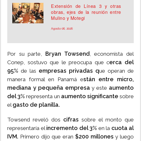
Extensión de Línea 3 y otras
obras, ejes de la reunión entre
Mulino y Motegi
Agosto 06, 2026
Bryan Towsend
Por su parte,
, economista del
erca del
Conep, sostuvo que le preocupa que c
95%
empresas privadas q
de las
ue operan de
stán entre micro,
manera formal en Panamá e
mediana y pequeña empresa
aumento
y este
del 3%
aumento significante
representa un
sobre
gasto de planilla.
el
cifras
Towsend reveló dos
sobre el monto que
incremento del 3%
cuota al
representaría el
en la
IVM.
$200 millones
Primero dijo que eran
y luego