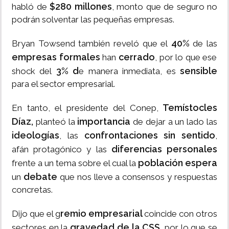
$280 millones
habló de
, monto que de seguro no
podrán solventar las pequeñas empresas.
40%
Bryan Towsend también reveló que el
de las
empresas formales
cerrado
han
, por lo que ese
3% d
sensible
shock del
e manera inmediata, es
para el sector empresarial.
Temístocles
En tanto, el presidente del Conep,
Díaz,
importancia
planteó la
de dejar a un lado las
ideologías
confrontaciones sin sentido
, las
,
diferencias personales
afán protagónico y las
población espera
frente a un tema sobre el cual la
debate
un
que nos lleve a consensos y respuestas
concretas.
remio empresarial
Dijo que el g
coincide con otros
gravedad de la CSS
sectores en la
, por lo que se