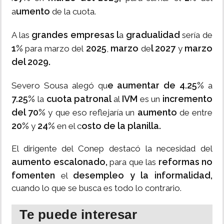
umento
a
de la cuota.
grandes empresas l
gradualidad
A las
a
sería de
1%
2025
marzo
l 2027
marzo
para marzo del
,
de
y
del 2029.
e aumentar de 4.25%
Severo Sousa alegó qu
a
7.25%
cuota patronal
IVM
incremento
la
al
es un
del 70%
aumento
y que eso reflejaría un
de entre
20%
24%
osto de la planilla.
y
en el c
El dirigente del Conep destacó la necesidad del
aumento escalonado,
reformas no
para que las
fomenten
desempleo y la informalidad,
el
cuando lo que se busca es todo lo contrario.
Te puede interesar