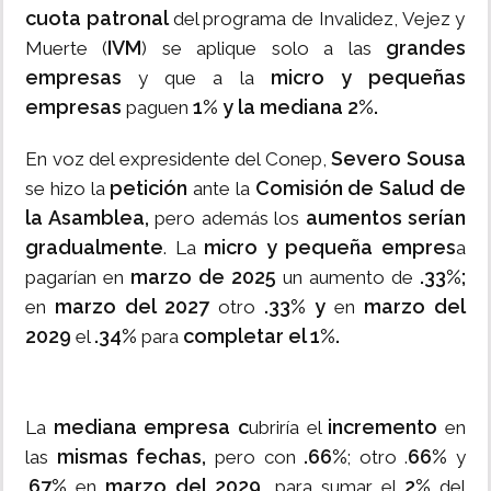
cuota patronal
del programa de Invalidez, Vejez y
IVM
grandes
Muerte (
) se aplique solo a las
empresas
micro y pequeñas
y que a la
empresas
1% y la mediana 2%.
paguen
Severo Sousa
En voz del expresidente del Conep,
petición
Comisión de Salud de
se hizo la
ante la
la Asamblea,
aumentos serían
pero además los
gradualmente
micro y pequeña empres
. La
a
marzo de 2025
.33%;
pagarían en
un aumento de
marzo del 2027
.33% y
marzo del
en
otro
en
2029
.34%
completar el 1%.
el
para
mediana empresa c
incremento
La
ubriría el
en
mismas fechas,
.66%
66%
las
pero con
; otro .
y
67%
marzo del 2029,
2%
.
en
para sumar el
del