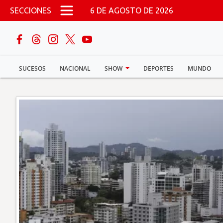
Pasar al contenido principal
SECCIONES
6 DE AGOSTO DE 2026
buscar
SUCESOS
NACIONAL
SHOW
DEPORTES
MUNDO
Sucesos
Nacional
Política
Show
Deportes
Mundo