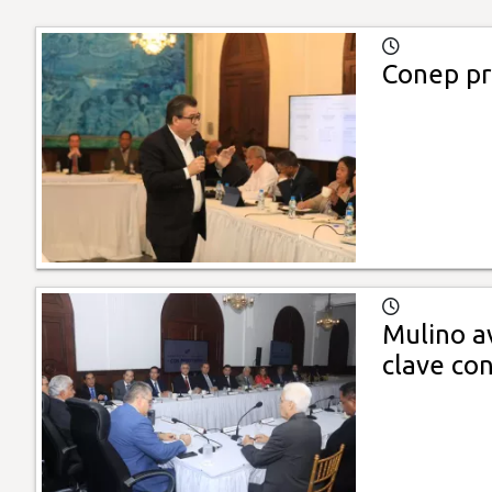
Conep pr
Mulino av
clave co