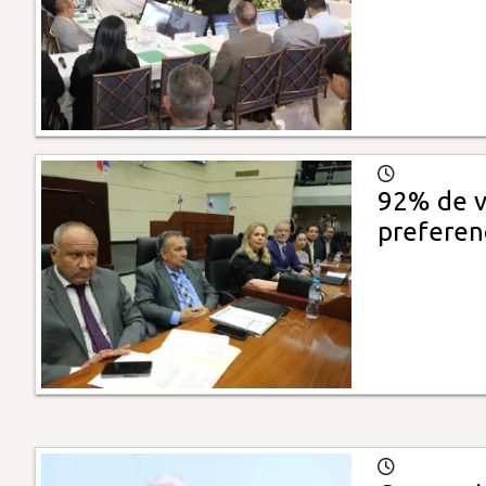
92% de v
preferen