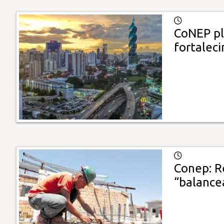
CoNEP pl
fortalec
Conep: R
“balance