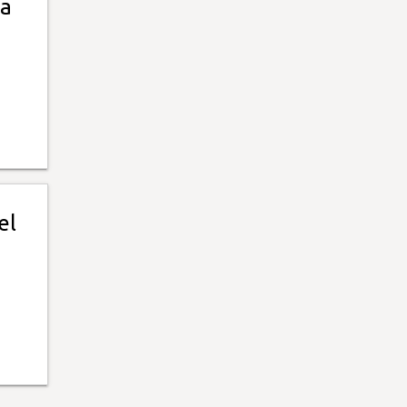
da
el