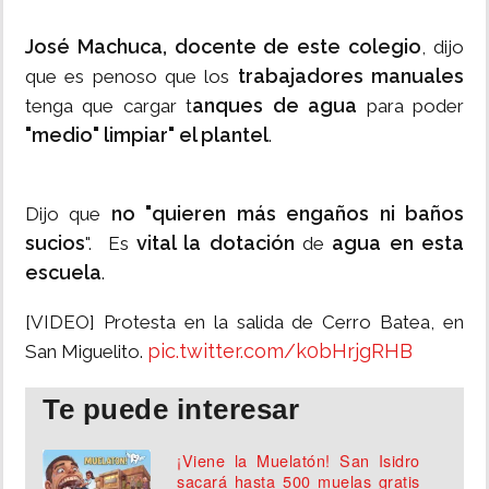
José Machuca, docente de este colegio
, dijo
trabajadores manuales
que es penoso que los
anques de agua
tenga que cargar t
para poder
"medio" limpiar" el plantel
.
no "quieren más engaños ni baños
Dijo que
sucios
vital la dotación
agua en esta
". Es
de
escuela
.
[VIDEO] Protesta en la salida de Cerro Batea, en
pic.twitter.com/k0bHrjgRHB
San Miguelito.
Te puede interesar
¡Viene la Muelatón! San Isidro
sacará hasta 500 muelas gratis