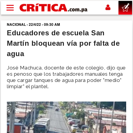
Pasar al contenido principal
NACIONAL - 22/4/22 - 09:30 AM
buscar
Educadores de escuela San
Martín bloquean vía por falta de
SUCESOS
agua
NACIONAL
José Machuca, docente de este colegio, dijo que
es penoso que los trabajadores manuales tenga
POLÍTICA
que cargar tanques de agua para poder "medio"
limpiar" el plantel.
SHOW
DEPORTES
MUNDO